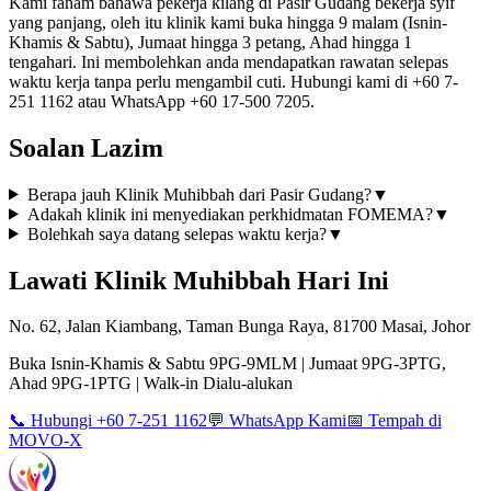
Kami faham bahawa pekerja kilang di Pasir Gudang bekerja syif
yang panjang, oleh itu klinik kami buka hingga 9 malam (Isnin-
Khamis & Sabtu), Jumaat hingga 3 petang, Ahad hingga 1
tengahari. Ini membolehkan anda mendapatkan rawatan selepas
waktu kerja tanpa perlu mengambil cuti. Hubungi kami di +60 7-
251 1162 atau WhatsApp +60 17-500 7205.
Soalan Lazim
Berapa jauh Klinik Muhibbah dari Pasir Gudang?
▼
Adakah klinik ini menyediakan perkhidmatan FOMEMA?
▼
Bolehkah saya datang selepas waktu kerja?
▼
Lawati Klinik Muhibbah Hari Ini
No. 62, Jalan Kiambang, Taman Bunga Raya, 81700 Masai, Johor
Buka Isnin-Khamis & Sabtu 9PG-9MLM | Jumaat 9PG-3PTG,
Ahad 9PG-1PTG | Walk-in Dialu-alukan
📞 Hubungi +60 7-251 1162
💬 WhatsApp Kami
📅 Tempah di
MOVO-X