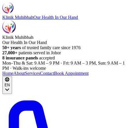
Klinik Muhibbah
Our Health In Our Hand
Klinik Muhibbah
Our Health In Our Hand
50+ years
of trusted family care since 1976
27,000+
patients served in Johor
8 insurance panels
accepted
Mon–Thu & Sat: 9 AM – 9 PM · Fri: 9 AM – 3 PM, Sun: 9 AM – 1
PM · Walk-ins welcome
Home
About
Services
Contact
Book Appointment
EN