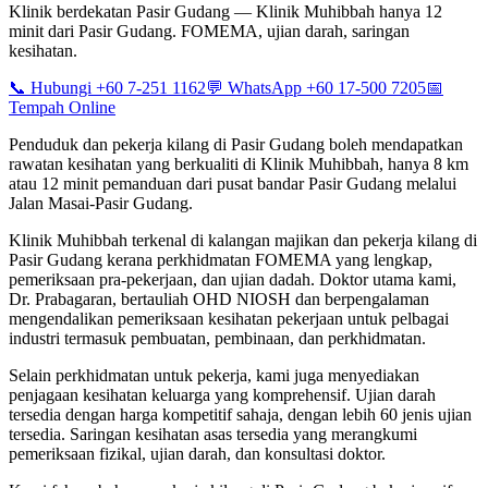
Klinik berdekatan Pasir Gudang — Klinik Muhibbah hanya 12
minit dari Pasir Gudang. FOMEMA, ujian darah, saringan
kesihatan.
📞 Hubungi +60 7-251 1162
💬 WhatsApp +60 17-500 7205
📅
Tempah Online
Penduduk dan pekerja kilang di Pasir Gudang boleh mendapatkan
rawatan kesihatan yang berkualiti di Klinik Muhibbah, hanya 8 km
atau 12 minit pemanduan dari pusat bandar Pasir Gudang melalui
Jalan Masai-Pasir Gudang.
Klinik Muhibbah terkenal di kalangan majikan dan pekerja kilang di
Pasir Gudang kerana perkhidmatan FOMEMA yang lengkap,
pemeriksaan pra-pekerjaan, dan ujian dadah. Doktor utama kami,
Dr. Prabagaran, bertauliah OHD NIOSH dan berpengalaman
mengendalikan pemeriksaan kesihatan pekerjaan untuk pelbagai
industri termasuk pembuatan, pembinaan, dan perkhidmatan.
Selain perkhidmatan untuk pekerja, kami juga menyediakan
penjagaan kesihatan keluarga yang komprehensif. Ujian darah
tersedia dengan harga kompetitif sahaja, dengan lebih 60 jenis ujian
tersedia. Saringan kesihatan asas tersedia yang merangkumi
pemeriksaan fizikal, ujian darah, dan konsultasi doktor.