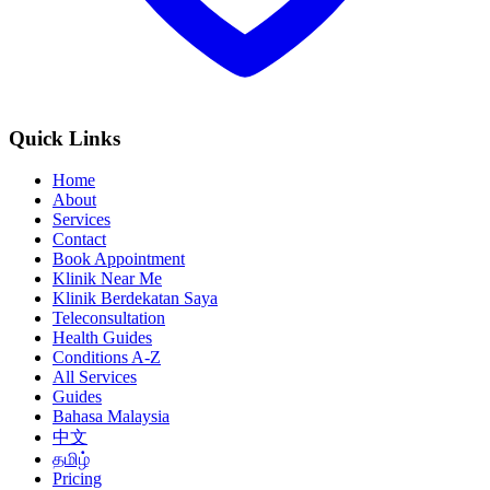
Quick Links
Home
About
Services
Contact
Book Appointment
Klinik Near Me
Klinik Berdekatan Saya
Teleconsultation
Health Guides
Conditions A-Z
All Services
Guides
Bahasa Malaysia
中文
தமிழ்
Pricing